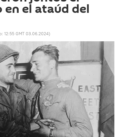
 en el ataúd del
do:
12:55 GMT 03.06.2024
)