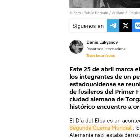
© Foto :
Public Domain / William E. Pouls
Síguenos en
Denis Lukyanov
Reportero internacional
Todos los artículos
Este 25 de abril marca e
los integrantes de un p
estadounidense se reun
de fusileros del Primer 
ciudad alemana de Torg
histórico encuentro a oril
El Día del Elba es un acont
Segunda Guerra Mundial
. 
Alemania nazi estaba derrot