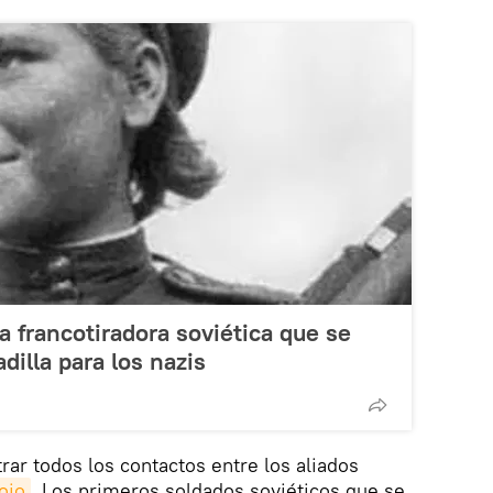
 la francotiradora soviética que se
dilla para los nazis
strar todos los contactos entre los aliados
ojo
. Los primeros soldados soviéticos que se