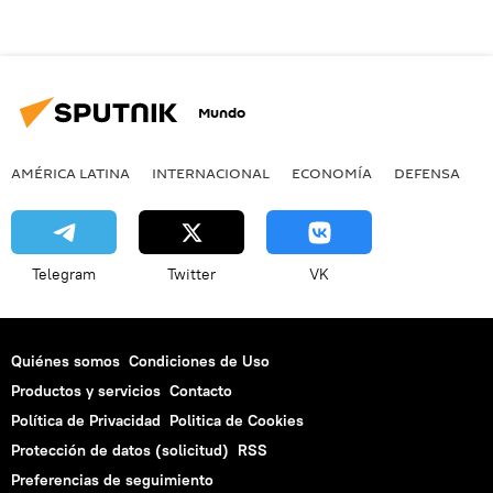
Mundo
AMÉRICA LATINA
INTERNACIONAL
ECONOMÍA
DEFENSA
M
Telegram
Twitter
VK
Quiénes somos
Condiciones de Uso
Productos y servicios
Contacto
Política de Privacidad
Politica de Cookies
Protección de datos (solicitud)
RSS
Preferencias de seguimiento