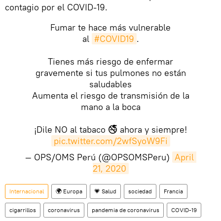
contagio por el COVID-19.
Fumar te hace más vulnerable
al
#COVID19
.
Tienes más riesgo de enfermar
gravemente si tus pulmones no están
saludables
Aumenta el riesgo de transmisión de la
mano a la boca
¡Dile NO al tabaco 🚭 ahora y siempre!
pic.twitter.com/2wfSyoW9Fi
— OPS/OMS Perú (@OPSOMSPeru)
April 
21, 2020
Internacional
🌍 Europa
💗 Salud
sociedad
Francia
cigarrillos
coronavirus
pandemia de coronavirus
COVID-19