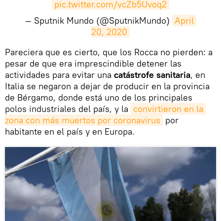
pic.twitter.com/vcZb5Uvoq2
— Sputnik Mundo (@SputnikMundo)
April 
20, 2020
​Pareciera que es cierto, que los Rocca no pierden: a
pesar de que era imprescindible detener las
actividades para evitar una
catástrofe sanitaria
, en
Italia se negaron a dejar de producir en la provincia
de Bérgamo, donde está uno de los principales
polos industriales del país, y la
convirtieron en la 
zona con más muertos por coronavirus
por
habitante en el país y en Europa.