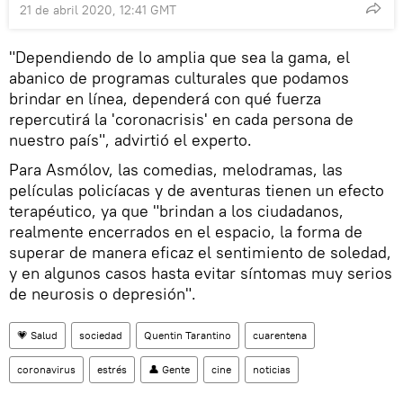
21 de abril 2020, 12:41 GMT
"Dependiendo de lo amplia que sea la gama, el
abanico de programas culturales que podamos
brindar en línea, dependerá con qué fuerza
repercutirá la 'coronacrisis' en cada persona de
nuestro país", advirtió el experto.
Para Asmólov, las comedias, melodramas, las
películas policíacas y de aventuras tienen un efecto
terapéutico, ya que "brindan a los ciudadanos,
realmente encerrados en el espacio, la forma de
superar de manera eficaz el sentimiento de soledad,
y en algunos casos hasta evitar síntomas muy serios
de neurosis o depresión".
💗 Salud
sociedad
Quentin Tarantino
cuarentena
coronavirus
estrés
👤 Gente
cine
noticias