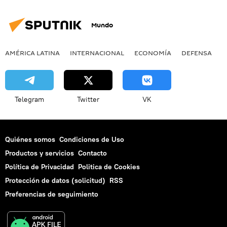
Mundo
AMÉRICA LATINA
INTERNACIONAL
ECONOMÍA
DEFENSA
M
Telegram
Twitter
VK
Quiénes somos
Condiciones de Uso
Productos y servicios
Contacto
Política de Privacidad
Politica de Cookies
Protección de datos (solicitud)
RSS
Preferencias de seguimiento