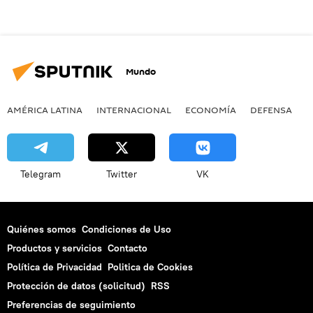
Mundo
AMÉRICA LATINA
INTERNACIONAL
ECONOMÍA
DEFENSA
M
Telegram
Twitter
VK
Quiénes somos
Condiciones de Uso
Productos y servicios
Contacto
Política de Privacidad
Politica de Cookies
Protección de datos (solicitud)
RSS
Preferencias de seguimiento