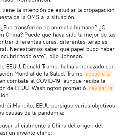
 tiene la intención de estudiar la propagación
uesta de la OMS a la situación.
¿Fue transferido de animal a humano? ¿O
en China? Puede que haya sido la mejor de las
ontrar diferentes curas, diferentes terapias
eral. Necesitamos saber qué papel pudo haber
encubrir todo esto", dijo Johnson.
e de EEUU, Donald Trump, había amenazado con
ización Mundial de la Salud. Trump
acusó a la 
 en combate al COVID-19, aunque recibe la
ción de EEUU. Washington prometió
revisar la 
ión.
Andréi Manoilo, EEUU persigue varios objetivos
las causas de la pandemia:
cusar oficialmente a China del origen del
asi un invento chino;