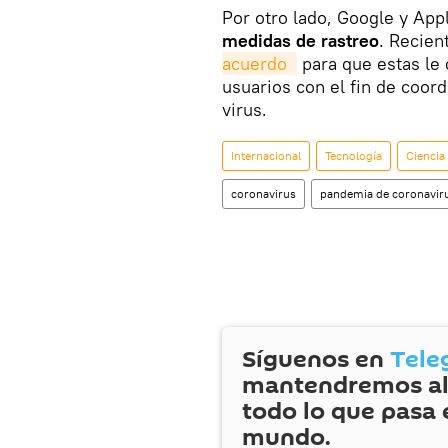
​Por otro lado, Google y App
medidas de rastreo
. Recie
acuerdo 
para que estas le 
usuarios con el fin de coor
virus.
Internacional
Tecnología
Ciencia
coronavirus
pandemia de coronavir
Síguenos en
Tele
mantendremos al
todo lo que pasa 
mundo.