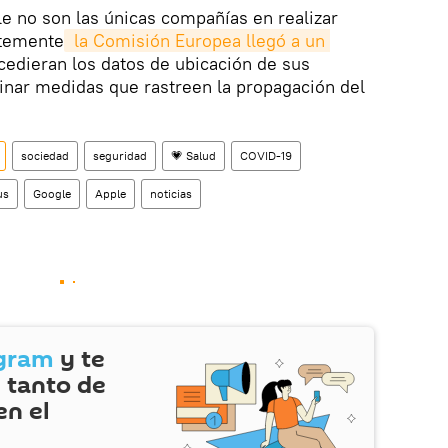
le no son las únicas compañías en realizar
ntemente
 la Comisión Europea llegó a un 
cedieran los datos de ubicación de sus
dinar medidas que rastreen la propagación del
sociedad
seguridad
💗 Salud
COVID-19
us
Google
Apple
noticias
gram
y te
 tanto de
en el