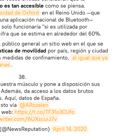
o es tan accesible
como se piensa.
rsidad de Oxford
en el Reino Unido —que
una aplicación nacional de Bluetooth—
solo funcionaría "si es utilizada por
cifra que se estima en alrededor del 60%.
l público general un sitio web en el que se
sticas de movilidad
por país, región y ciudad
s medidas de confinamiento,
al igual que ya 
anas
.
38.
uestra músculo y pone a disposición sus
 Además, da acceso a los datos brutos
s. Aquí, datos de España.
isto vía
@ARozalen
a web:
https://t.co/TF31o3CUfo
twitter.com/WJXscuiJ7v
l (@NewsReputation)
April 14, 2020