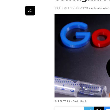
10:11 GMT 15.04.2020
(actualizado:
©
REUTERS
/ Dado Ruvic