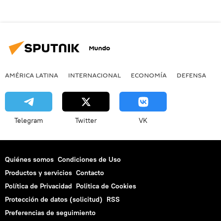
Mundo
AMÉRICA LATINA
INTERNACIONAL
ECONOMÍA
DEFENSA
M
Telegram
Twitter
VK
Quiénes somos
Condiciones de Uso
Productos y servicios
Contacto
Política de Privacidad
Politica de Cookies
Protección de datos (solicitud)
RSS
Preferencias de seguimiento