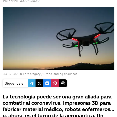
14:17 GMT 03.04.2020
CC BY-SA 2.0
/
arbitragery
/
Drone landing at sunset
Síguenos en
La tecnología puede ser una gran aliada para
combatir al coronavirus. Impresoras 3D para
fabricar material médico, robots enfermeros…
y, ahora, es el turno de la aeronáutica. Un