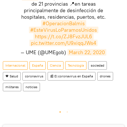
de 21 provincias 📍en tareas
principalmente de desinfección de
hospitales, residencias, puertos, etc.
#OperacionBalmis
#EsteVirusLoParamosUnidos
https://t.co/ZJ8FvzJUL6
pic.twitter.com/U9xiqqJWs4
— UME (@UMEgob)
March 22, 2020
Internacional
España
Ciencia
Tecnología
sociedad
💗 Salud
coronavirus
📰 El coronavirus en España
drones
militares
noticias