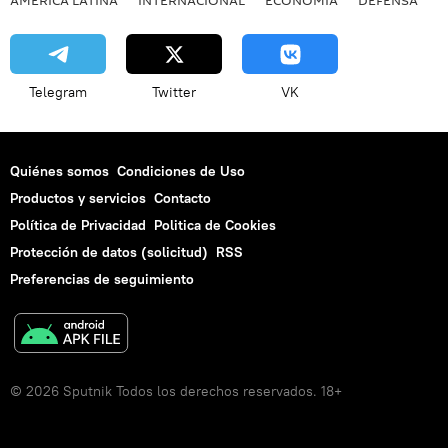
AMÉRICA LATINA
INTERNACIONAL
ECONOMÍA
DEFENSA
M
Telegram
Twitter
VK
Quiénes somos
Condiciones de Uso
Productos y servicios
Contacto
Política de Privacidad
Politica de Cookies
Protección de datos (solicitud)
RSS
Preferencias de seguimiento
© 2026 Sputnik Todos los derechos reservados. 18+