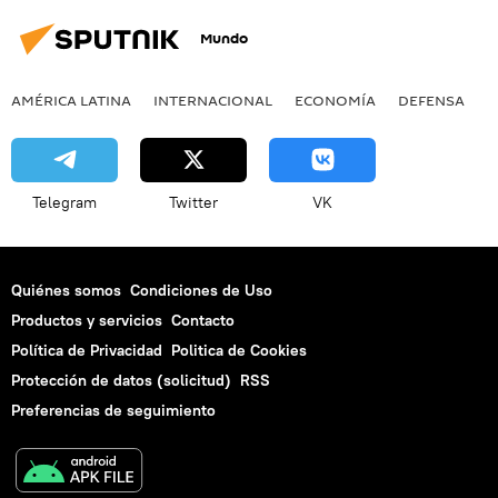
Mundo
AMÉRICA LATINA
INTERNACIONAL
ECONOMÍA
DEFENSA
M
Telegram
Twitter
VK
Quiénes somos
Condiciones de Uso
Productos y servicios
Contacto
Política de Privacidad
Politica de Cookies
Protección de datos (solicitud)
RSS
Preferencias de seguimiento