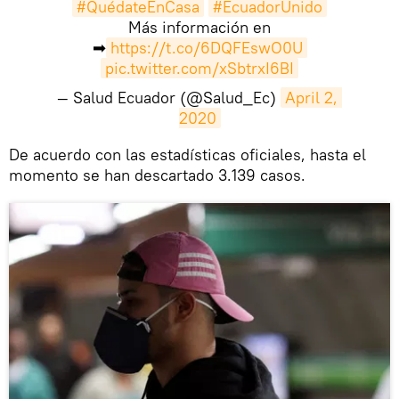
#QuédateEnCasa
#EcuadorUnido
Más información en
➡
https://t.co/6DQFEswO0U
pic.twitter.com/xSbtrxI6BI
— Salud Ecuador (@Salud_Ec)
April 2, 
2020
De acuerdo con las estadísticas oficiales, hasta el
momento se han descartado 3.139 casos.