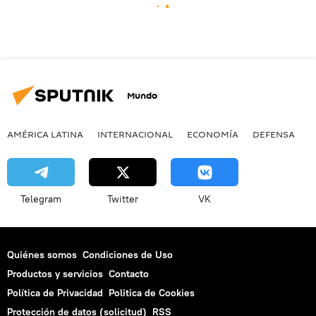
Mundo
AMÉRICA LATINA
INTERNACIONAL
ECONOMÍA
DEFENSA
M
Telegram
Twitter
VK
Quiénes somos
Condiciones de Uso
Productos y servicios
Contacto
Política de Privacidad
Politica de Cookies
Protección de datos (solicitud)
RSS