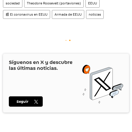
sociedad
Theodore Roosevelt (portaviones)
EEUU
📰 El coronavirus en EEUU
Armada de EEUU
noticias
Síguenos en
X
y descubre
las últimas noticias.
Seguir