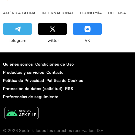
AMÉRICA LATINA
INTERNACIONAL
ECONOMÍA
DEFENSA
M
Telegram
Twitter
VK
Quiénes somos
Condiciones de Uso
Productos y servicios
Contacto
Política de Privacidad
Politica de Cookies
Protección de datos (solicitud)
RSS
Preferencias de seguimiento
© 2026 Sputnik Todos los derechos reservados. 18+