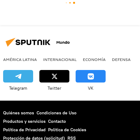
Mundo
AMÉRICA LATINA
INTERNACIONAL
ECONOMÍA
DEFENSA
M
Telegram
Twitter
VK
Quiénes somos
Condiciones de Uso
Productos y servicios
Contacto
Política de Privacidad
Politica de Cookies
Protección de datos (solicitud)
RSS