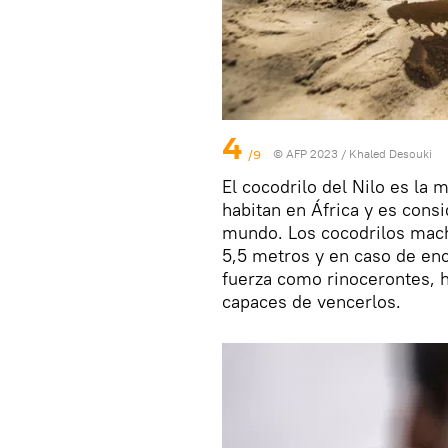
4
/9
© AFP 2023 / Khaled Desouki
El cocodrilo del Nilo es la 
habitan en África y es cons
mundo. Los cocodrilos mach
5,5 metros y en caso de en
fuerza como rinocerontes, h
capaces de vencerlos.