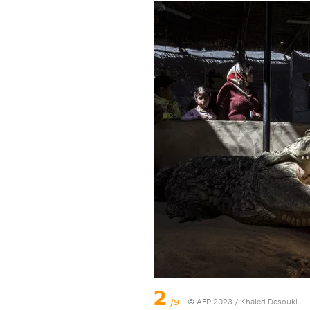
2
/9
© AFP 2023 / Khaled Desouki