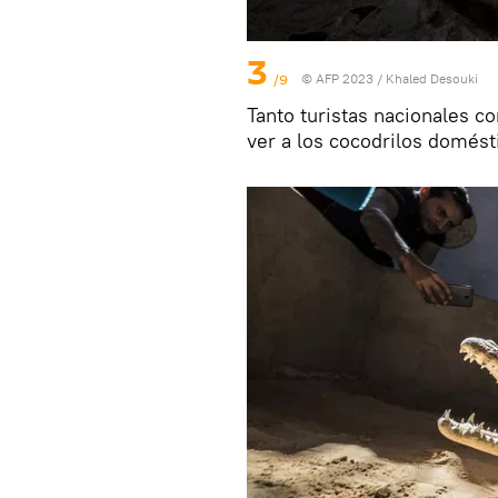
3
/9
© AFP 2023 / Khaled Desouki
Tanto turistas nacionales co
ver a los cocodrilos domésti