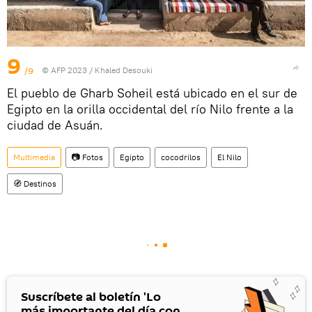
9
/9
© AFP 2023 / Khaled Desouki
El pueblo de Gharb Soheil está ubicado en el sur de
Egipto en la orilla occidental del río Nilo frente a la
ciudad de Asuán.
Multimedia
📷 Fotos
Egipto
cocodrilos
El Nilo
🧭 Destinos
Suscríbete al boletín 'Lo
más importante del día con