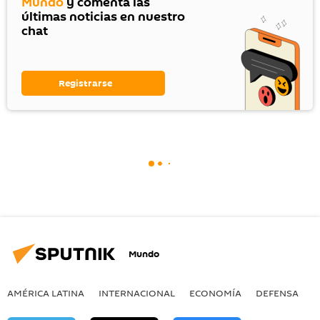
Mundo
y comenta las
últimas noticias en nuestro
chat
Registrarse
Mundo
AMÉRICA LATINA
INTERNACIONAL
ECONOMÍA
DEFENSA
M