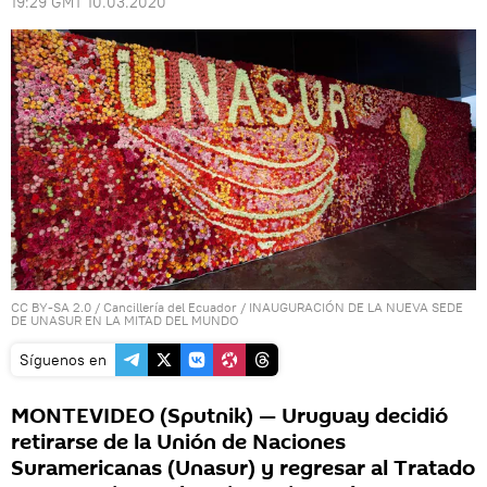
19:29 GMT 10.03.2020
CC BY-SA 2.0
/
Cancillería del Ecuador
/
INAUGURACIÓN DE LA NUEVA SEDE
DE UNASUR EN LA MITAD DEL MUNDO
Síguenos en
MONTEVIDEO (Sputnik) — Uruguay decidió
retirarse de la Unión de Naciones
Suramericanas (Unasur) y regresar al Tratado