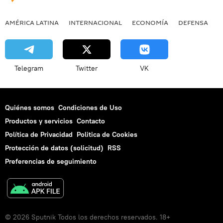
AMÉRICA LATINA
INTERNACIONAL
ECONOMÍA
DEFENSA
M
Telegram
Twitter
VK
Quiénes somos
Condiciones de Uso
Productos y servicios
Contacto
Política de Privacidad
Politica de Cookies
Protección de datos (solicitud)
RSS
Preferencias de seguimiento
© 2026 Sputnik Todos los derechos reservados. 18+