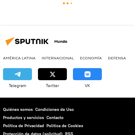
Mundo
AMÉRICA LATINA
INTERNACIONAL
ECONOMÍA
DEFENSA
M
Telegram
Twitter
VK
Quiénes somos
Condiciones de Uso
Productos y servicios
Contacto
Política de Privacidad
Politica de Cookies
Protección de datos (solicitud)
RSS