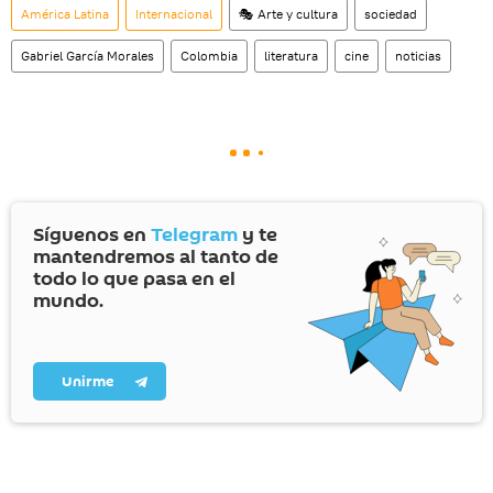
América Latina
Internacional
🎭 Arte y cultura
sociedad
Gabriel García Morales
Colombia
literatura
cine
noticias
Síguenos en
Telegram
y te
mantendremos al tanto de
todo lo que pasa en el
mundo.
Unirme