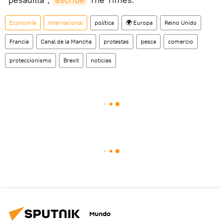
Economía
Internacional
política
🌍 Europa
Reino Unido
Francia
Canal de la Mancha
protestas
pesca
comercio
proteccionismo
Brexit
noticias
Mundo