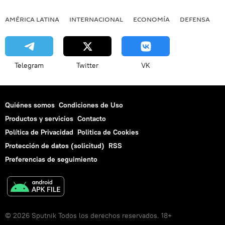
AMÉRICA LATINA
INTERNACIONAL
ECONOMÍA
DEFENSA
M
Telegram
Twitter
VK
Quiénes somos
Condiciones de Uso
Productos y servicios
Contacto
Política de Privacidad
Politica de Cookies
Protección de datos (solicitud)
RSS
Preferencias de seguimiento
© 2026 Sputnik Todos los derechos reservados. 18+