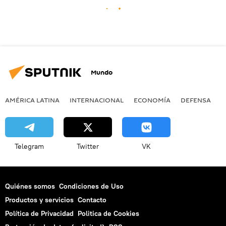
Mundo
AMÉRICA LATINA
INTERNACIONAL
ECONOMÍA
DEFENSA
M
Telegram
Twitter
VK
Quiénes somos
Condiciones de Uso
Productos y servicios
Contacto
Política de Privacidad
Politica de Cookies