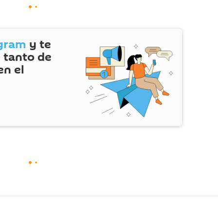
gram
y te
 tanto de
en el