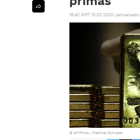
primas
18:42 GMT 13.02.2020
(actualizado
© AP Photo / Matthias Schrader