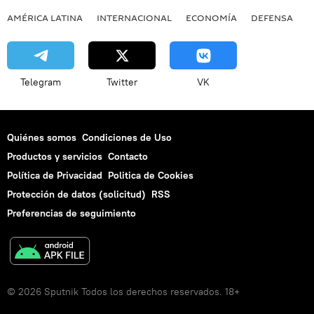
AMÉRICA LATINA
INTERNACIONAL
ECONOMÍA
DEFENSA
M
Telegram
Twitter
VK
Quiénes somos
Condiciones de Uso
Productos y servicios
Contacto
Política de Privacidad
Politica de Cookies
Protección de datos (solicitud)
RSS
Preferencias de seguimiento
© 2026 Sputnik Todos los derechos reservados. 18+