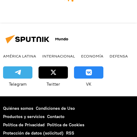
Mundo
AMÉRICA LATINA
INTERNACIONAL
ECONOMÍA
DEFENSA
M
Telegram
Twitter
VK
Quiénes somos
Condiciones de Uso
Productos y servicios
Contacto
Política de Privacidad
Politica de Cookies
Protección de datos (solicitud)
RSS