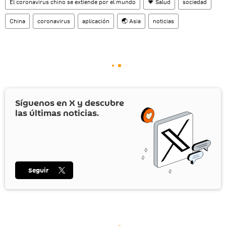
El coronavirus chino se extiende por el mundo
💗 Salud
sociedad
China
coronavirus
aplicación
🌏 Asia
noticias
Síguenos en
X
y descubre
las últimas noticias.
Seguir