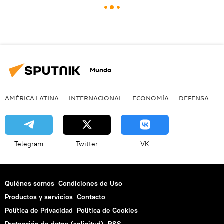
Mundo
AMÉRICA LATINA
INTERNACIONAL
ECONOMÍA
DEFENSA
M
Telegram
Twitter
VK
Quiénes somos
Condiciones de Uso
Productos y servicios
Contacto
Política de Privacidad
Politica de Cookies
Protección de datos (solicitud)
RSS