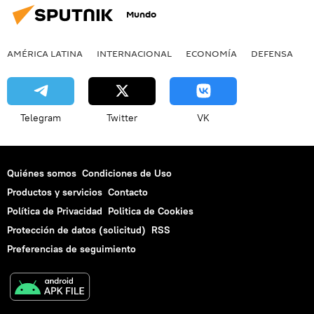
Mundo
AMÉRICA LATINA
INTERNACIONAL
ECONOMÍA
DEFENSA
M
Telegram
Twitter
VK
Quiénes somos
Condiciones de Uso
Productos y servicios
Contacto
Política de Privacidad
Politica de Cookies
Protección de datos (solicitud)
RSS
Preferencias de seguimiento