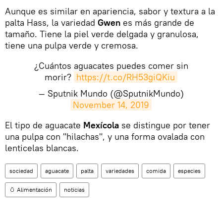
Aunque es similar en apariencia, sabor y textura a la
palta Hass, la variedad
Gwen
es más grande de
tamaño. Tiene la piel verde delgada y granulosa,
tiene una pulpa verde y cremosa.
¿Cuántos aguacates puedes comer sin
morir?
https://t.co/RH53giQKiu
— Sputnik Mundo (@SputnikMundo)
November 14, 2019
​El tipo de aguacate
Mexícola
se distingue por tener
una pulpa con "hilachas", y una forma ovalada con
lenticelas blancas.
sociedad
aguacate
palta
variedades
comida
especies
🥚 Alimentación
noticias