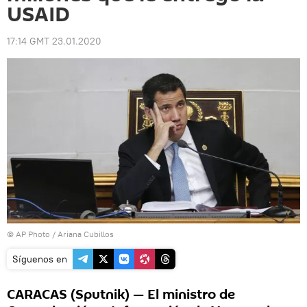
USAID
17:14 GMT 23.01.2020
© AP Photo / Ariana Cubillos
Síguenos en
CARACAS (Sputnik) — El ministro de