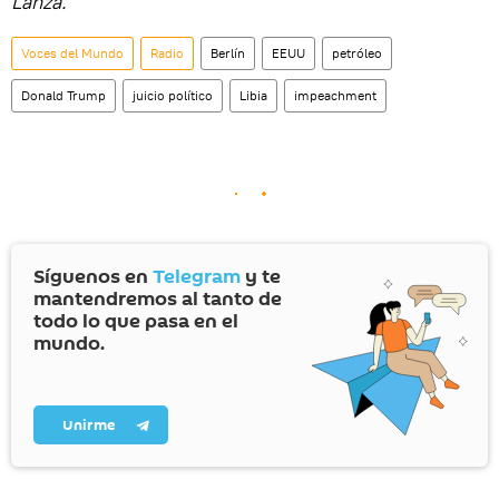
Lanza.
Voces del Mundo
Radio
Berlín
EEUU
petróleo
Donald Trump
juicio político
Libia
impeachment
Síguenos en
Telegram
y te
mantendremos al tanto de
todo lo que pasa en el
mundo.
Unirme