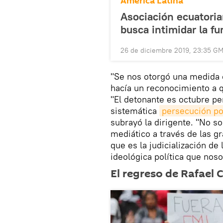
América Latina
Asociación ecuatorian
busca intimidar la fu
26 de diciembre 2019, 23:35 G
"Se nos otorgó una medida 
hacía un reconocimiento a q
"El detonante es octubre p
sistemática
persecución pol
subrayó la dirigente. "No s
mediático a través de las g
que es la judicialización de
ideológica política que nos
El regreso de Rafael 