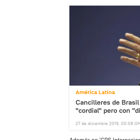
América Latina
Cancilleres de Brasi
"cordial" pero con "d
27 de diciembre 2019, 00:08 G
Además en 'GPS Internaciona