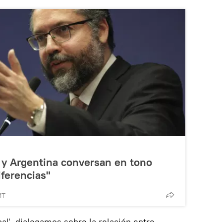
l y Argentina conversan en tono
iferencias"
MT
l', dialogamos sobre la relación entre