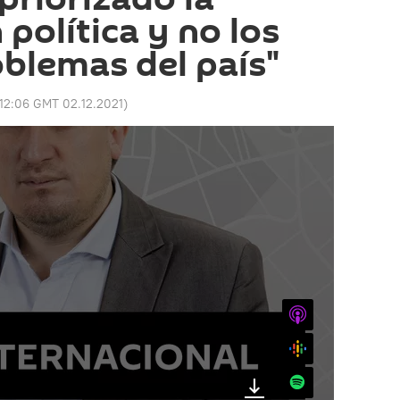
política y no los
blemas del país"
12:06 GMT 02.12.2021
)
iTunes
Google
Spotify