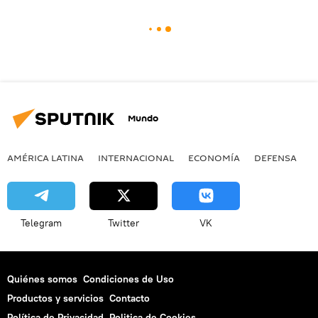
Mundo
AMÉRICA LATINA
INTERNACIONAL
ECONOMÍA
DEFENSA
M
Telegram
Twitter
VK
Quiénes somos
Condiciones de Uso
Productos y servicios
Contacto
Política de Privacidad
Politica de Cookies