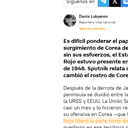
Síguenos en
Denis Lukyanov
Reportero internacional
Todos los artículos
Es difícil ponderar el pa
surgimiento de Corea de
sin sus esfuerzos, el Est
Rojo estuvo presente en 
de 1948. Sputnik relata 
cambió el rostro de Core
Después de la derrota de 
península se dividió entre 
la URSS y EEUU. La Unión So
casi un mes y lo hicieron r
su ofensiva en Corea —que 
Rojo liberó la parte norte d
quedaron en ese territorio 