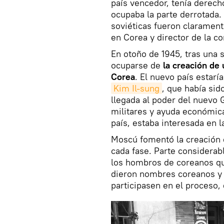
país vencedor, tenía derecho
ocupaba la parte derrotada. 
soviéticas fueron claramente
en Corea y director de la c
En otoño de 1945, tras una 
ocuparse de
la creación de 
Corea
. El nuevo país estarí
Kim Il-sung
, que había sid
llegada al poder del nuevo 
militares y ayuda económica
país, estaba interesada en l
Moscú fomentó la creación 
cada fase. Parte considerab
los hombros de coreanos que
dieron nombres coreanos y l
participasen en el proceso, 