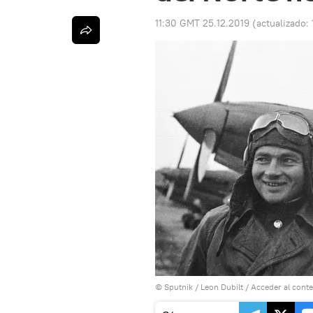
11:30 GMT 25.12.2019
(actualizado:
© Sputnik / Leon Dubilt
/
Acceder al cont