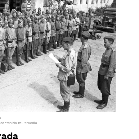
a
 contenido multimedia
rada