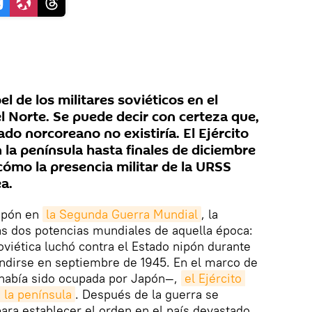
pel de los militares soviéticos en el
l Norte. Se puede decir con certeza que,
ado norcoreano no existiría. El Ejército
la península hasta finales de diciembre
cómo la presencia militar de la URSS
a.
Japón en
la Segunda Guerra Mundial
, la
las dos potencias mundiales de aquella época:
viética luchó contra el Estado nipón durante
endirse en septiembre de 1945. En el marco de
había sido ocupada por Japón—,
el Ejército 
e la península
. Después de la guerra se
para establecer el orden en el país devastado.