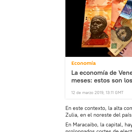
Economía
La economía de Venez
meses: estos son lo
12 de marzo 2019, 13:11 GMT
En este contexto, la alta co
Zulia, en el noreste del paí
En Maracaibo, la capital, h
prolongados cortes de elec