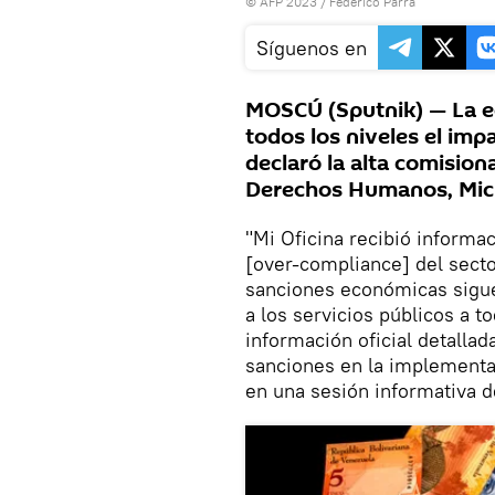
© AFP 2023 / Federico Parra
Síguenos en
MOSCÚ (Sputnik) — La e
todos los niveles el im
declaró la alta comision
Derechos Humanos, Mich
"Mi Oficina recibió informac
[over-compliance] del secto
sanciones económicas sigu
a los servicios públicos a t
información oficial detallad
sanciones en la implementac
en una sesión informativa 