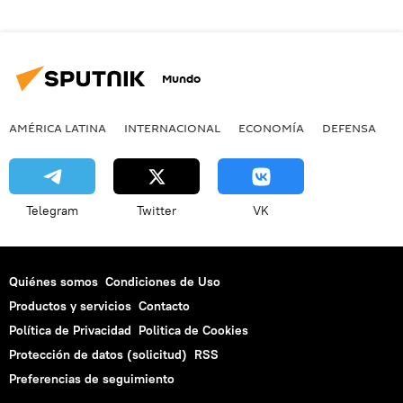
Mundo
AMÉRICA LATINA
INTERNACIONAL
ECONOMÍA
DEFENSA
M
Telegram
Twitter
VK
Quiénes somos
Condiciones de Uso
Productos y servicios
Contacto
Política de Privacidad
Politica de Cookies
Protección de datos (solicitud)
RSS
Preferencias de seguimiento