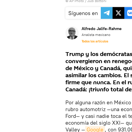
© AP Photo / Judi Bottoni
Síguenos en
Alfredo Jalife-Rahme
Analista mexicano
Todos los artículos
Trump y los demócratas 
convergieron en renego
de México y Canadá, qu
asimilar los cambios. El
firme que nunca. En el r
Canadá: ¡triunfo total de
Por alguna razón en México
rubro automotriz —una econ
Ford— y casi nadie toca el 
economía del siglo XXI— que 
Valley —
Google
, con 931.0