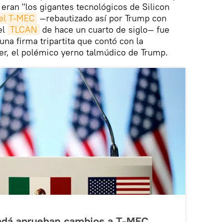
eran "los gigantes tecnológicos de Silicon
del T-MEC
—rebautizado así por Trump con
el
TLCAN
de hace un cuarto de siglo— fue
na firma tripartita que contó con la
er, el polémico yerno talmúdico de Trump.
adá aprueban cambios a T-MEC