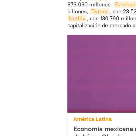
873.030 millones,
Faceboo
billones,
Twitter
, con 23.5
Netflix
, con 130.790 mill
capitalización de mercado al
América Latina
Economía mexicana a