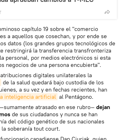
T
minoso capítulo 19 sobre el "comercio
laves a aquellos que cosechan, y por ende se
os datos (los grandes grupos tecnológicos de
 restringirá la transferencia transfronteriza
la personal, por medios electrónicos si esta
los negocios de una persona encubierta".
tribuciones digitales unilaterales la
de la salud quedará bajo custodia de los
uienes, a su vez y en fechas recientes, han
a inteligencia artificial
al Pentágono.
 —sumamente atrasado en ese rubro—
dejan
timos
de sus ciudadanos y nunca se han
anía del código genético de sus nacionales
la soberanía tout court.
exfuncionario canadiense Dan Ciuriak, quien