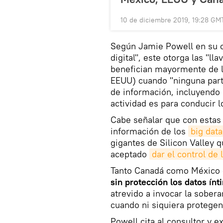
10 de diciembre 2019, 19:28 GM
Según Jamie Powell en su o
digital", este otorga las "l
benefician mayormente de l
EEUU) cuando "ninguna parte
de información, incluyendo 
actividad es para conducir 
Cabe señalar que con estas a
información de los
big data
gigantes de Silicon Valley q
aceptado
dar el control de l
Tanto Canadá como México
sin protección los datos ín
atrevido a invocar la sober
cuando ni siquiera protegen 
Powell cita al consultor y 