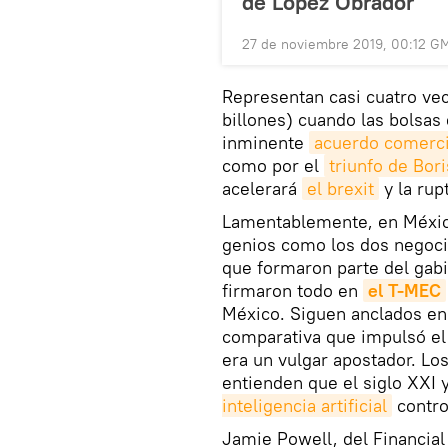
de López Obrador
27 de noviembre 2019, 00:12 G
Representan casi cuatro vec
billones) cuando las bolsas 
inminente
acuerdo comerci
como por el
triunfo de Bor
acelerará
el brexit
y la rup
Lamentablemente, en México
genios como los dos negoci
que formaron parte del gabi
firmaron todo en
el T-MEC
México. Siguen anclados en 
comparativa que impulsó el 
era un vulgar apostador. Lo
entienden que el siglo XXI 
inteligencia artificial
contro
Jamie Powell, del Financia