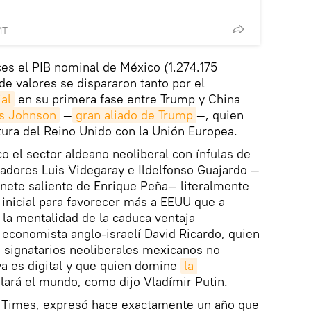
MT
es el PIB nominal de México (1.274.175
de valores se dispararon tanto por el
al
en su primera fase entre Trump y China
is Johnson
—
gran aliado de Trump
—, quien
tura del Reino Unido con la Unión Europea.
 el sector aldeano neoliberal con ínfulas de
adores Luis Videgaray e Ildelfonso Guajardo —
nete saliente de Enrique Peña— literalmente
inicial para favorecer más a EEUU que a
la mentalidad de la caduca ventaja
economista anglo-israelí David Ricardo, quien
s signatarios neoliberales mexicanos no
ya es digital y que quien domine
la 
lará el mundo, como dijo Vladímir Putin.
l Times, expresó hace exactamente un año que