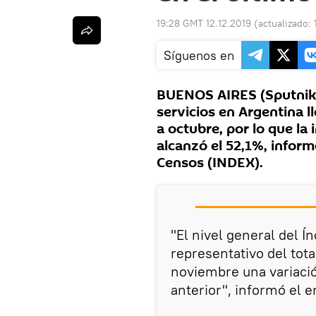
19:28 GMT 12.12.2019
(actualizado:
Síguenos en
BUENOS AIRES (Sputnik)
servicios en Argentina 
a octubre, por lo que la
alcanzó el 52,1%, inform
Censos (INDEX).
"El nivel general del Í
representativo del tota
noviembre una variaci
anterior", informó el e