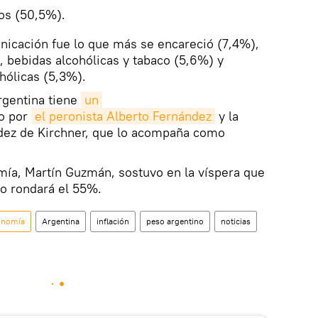
ios (50,5%).
nicación fue lo que más se encareció (7,4%),
, bebidas alcohólicas y tabaco (5,6%) y
hólicas (5,3%).
rgentina tiene
un 
o por
el peronista Alberto Fernández
y la
dez de Kirchner, que lo acompaña como
mía, Martín Guzmán, sostuvo en la víspera que
año rondará el 55%.
onomía
Argentina
inflación
peso argentino
noticias