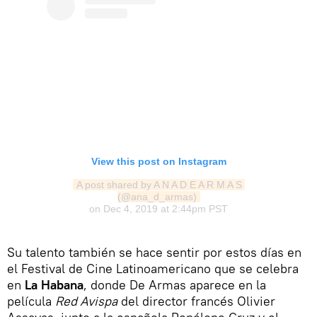
View this post on Instagram
A post shared by A N A D E A R M A S 
(@ana_d_armas)
on
Dec 4, 2019 at 2:44pm PST
Su talento también se hace sentir por estos días en
el Festival de Cine Latinoamericano que se celebra
en
La Habana
, donde De Armas aparece en la
película
Red Avispa
del director francés Olivier