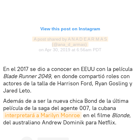
View this post on Instagram
A post shared by A N A D E A R M A S 
(@ana_d_armas)
on
Apr 30, 2019 at 6:56am PDT
En el 2017 se dio a conocer en EEUU con la película
Blade Runner 2049
, en donde compartió roles con
actores de la talla de Harrison Ford, Ryan Gosling y
Jared Leto.
Además de a ser la nueva chica Bond de la última
película de la saga del agente 007, la cubana
interpretará a Marilyn Monroe
en el filme
Blonde
,
del australiano Andrew Dominik para Netflix.