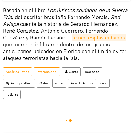
Basada en el libro
Los últimos soldados de la Guerra
Fría
, del escritor brasileño Fernando Morais,
Red
Avispa
cuenta la historia de Gerardo Hernández,
René González, Antonio Guerrero, Fernando
González y Ramón Labañino,
cinco espías cubanos
que lograron infiltrarse dentro de los grupos
anticubanos ubicados en Florida con el fin de evitar
ataques terroristas hacia la isla.
América Latina
Internacional
👤 Gente
sociedad
🎭 Arte y cultura
Cuba
actriz
Ana de Armas
cine
noticias