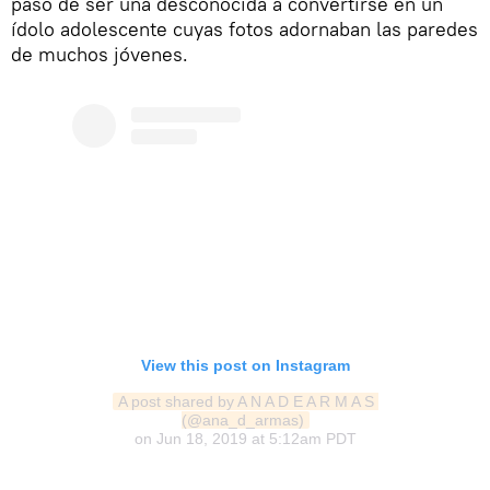
pasó de ser una desconocida a convertirse en un
ídolo adolescente cuyas fotos adornaban las paredes
de muchos jóvenes.
View this post on Instagram
A post shared by A N A D E A R M A S 
(@ana_d_armas)
on
Jun 18, 2019 at 5:12am PDT