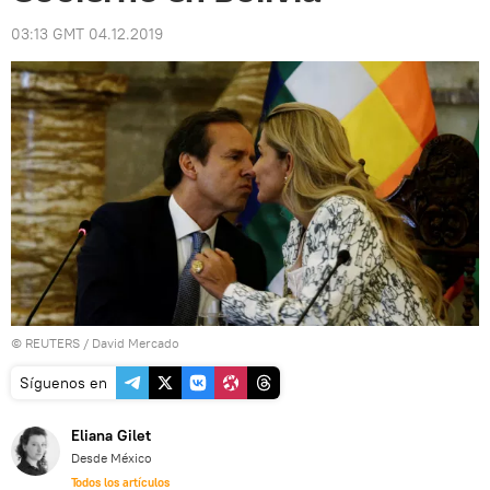
03:13 GMT 04.12.2019
©
REUTERS
/ David Mercado
Síguenos en
Eliana Gilet
Desde México
Todos los artículos