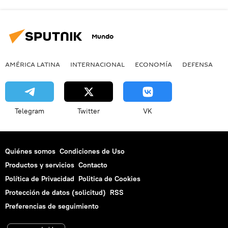
Mundo
AMÉRICA LATINA
INTERNACIONAL
ECONOMÍA
DEFENSA
M
Telegram
Twitter
VK
Quiénes somos
Condiciones de Uso
Productos y servicios
Contacto
Política de Privacidad
Politica de Cookies
Protección de datos (solicitud)
RSS
Preferencias de seguimiento