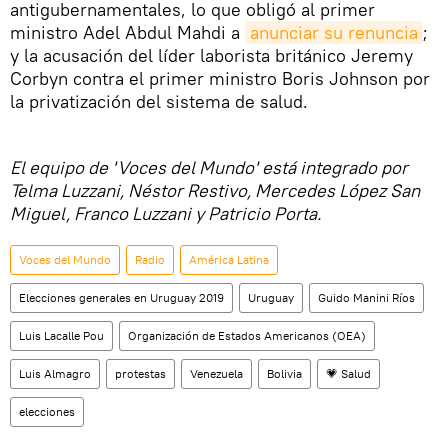
antigubernamentales, lo que obligó al primer
ministro Adel Abdul Mahdi a
anunciar su renuncia
;
y la acusación del líder laborista británico Jeremy
Corbyn contra el primer ministro Boris Johnson por
la privatización del sistema de salud.
El equipo de 'Voces del Mundo' está integrado por
Telma Luzzani, Néstor Restivo, Mercedes López San
Miguel, Franco Luzzani y Patricio Porta.
Voces del Mundo
Radio
América Latina
Elecciones generales en Uruguay 2019
Uruguay
Guido Manini Ríos
Luis Lacalle Pou
Organización de Estados Americanos (OEA)
Luis Almagro
protestas
Venezuela
Bolivia
💗 Salud
elecciones