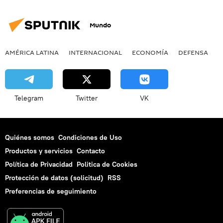
Mundo
AMÉRICA LATINA
INTERNACIONAL
ECONOMÍA
DEFENSA
M
Telegram
Twitter
VK
Quiénes somos
Condiciones de Uso
Productos y servicios
Contacto
Política de Privacidad
Politica de Cookies
Protección de datos (solicitud)
RSS
Preferencias de seguimiento