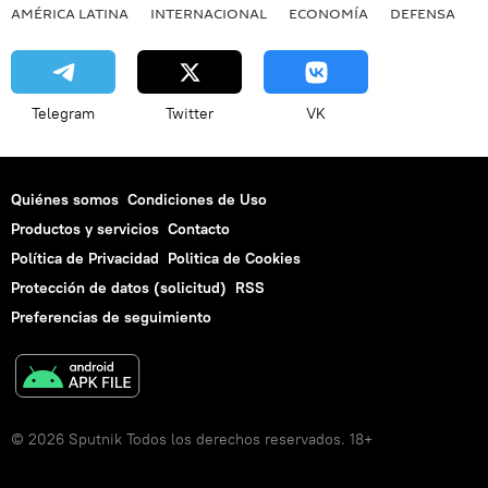
AMÉRICA LATINA
INTERNACIONAL
ECONOMÍA
DEFENSA
M
Telegram
Twitter
VK
Quiénes somos
Condiciones de Uso
Productos y servicios
Contacto
Política de Privacidad
Politica de Cookies
Protección de datos (solicitud)
RSS
Preferencias de seguimiento
© 2026 Sputnik Todos los derechos reservados. 18+