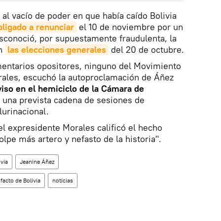
 al vacío de poder en que había caído Bolivia
bligado a renunciar
el 10 de noviembre por un
esconoció, por supuestamente fraudulenta, la
en
las elecciones generales
del 20 de octubre.
mentarios opositores, ninguno del Movimiento
ales, escuchó la autoproclamación de Áñez
viso en el hemiciclo de la Cámara de
 una prevista cadena de sesiones de
lurinacional.
el expresidente Morales calificó el hecho
pe más artero y nefasto de la historia".
ivia
Jeanine Áñez
facto de Bolivia
noticias