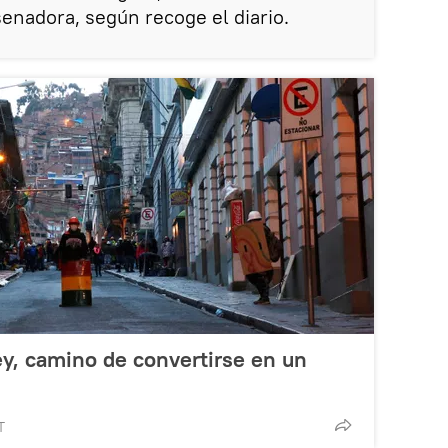
senadora, según recoge el diario.
ley, camino de convertirse en un
T