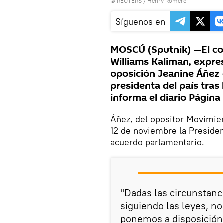
©
REUTERS
/ Henry Romero
Síguenos en
MOSCÚ (Sputnik) —El com
Williams Kaliman, expre
oposición Jeanine Áñez
presidenta del país tras
informa el diario Página 
Áñez, del opositor Movimie
12 de noviembre la Presidenc
acuerdo parlamentario.
"Dadas las circunstan
siguiendo las leyes, n
ponemos a disposición