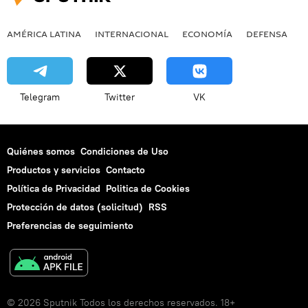
AMÉRICA LATINA
INTERNACIONAL
ECONOMÍA
DEFENSA
M
Telegram
Twitter
VK
Quiénes somos
Condiciones de Uso
Productos y servicios
Contacto
Política de Privacidad
Politica de Cookies
Protección de datos (solicitud)
RSS
Preferencias de seguimiento
© 2026 Sputnik Todos los derechos reservados. 18+