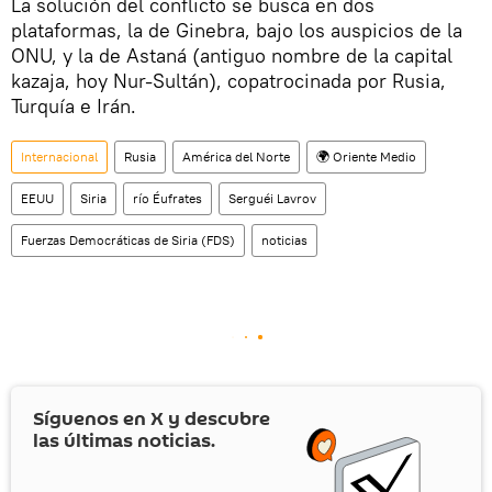
La solución del conflicto se busca en dos
plataformas, la de Ginebra, bajo los auspicios de la
ONU, y la de Astaná (antiguo nombre de la capital
kazaja, hoy Nur-Sultán), copatrocinada por Rusia,
Turquía e Irán.
Internacional
Rusia
América del Norte
🌍 Oriente Medio
EEUU
Siria
río Éufrates
Serguéi Lavrov
Fuerzas Democráticas de Siria (FDS)
noticias
Síguenos en
X
y descubre
las últimas noticias.