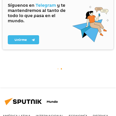
Síguenos en
Telegram
y te
mantendremos al tanto de
todo lo que pasa en el
mundo.
Unirme
Mundo
AMÉRICA LATINA
INTERNACIONAL
ECONOMÍA
DEFENSA
M