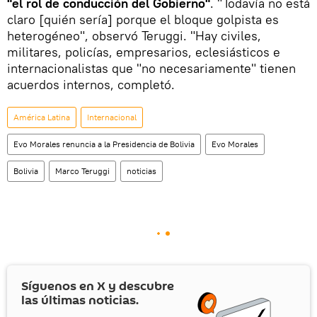
"el rol de conducción del Gobierno"
. "Todavía no está
claro [quién sería] porque el bloque golpista es
heterogéneo", observó Teruggi. "Hay civiles,
militares, policías, empresarios, eclesiásticos e
internacionalistas que "no necesariamente" tienen
acuerdos internos, completó.
América Latina
Internacional
Evo Morales renuncia a la Presidencia de Bolivia
Evo Morales
Bolivia
Marco Teruggi
noticias
Síguenos en
X
y descubre
las últimas noticias.