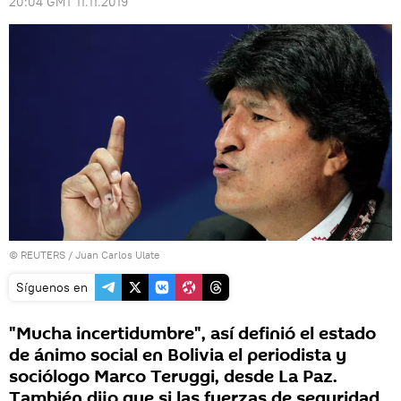
20:04 GMT 11.11.2019
©
REUTERS
/ Juan Carlos Ulate
Síguenos en
"Mucha incertidumbre", así definió el estado
de ánimo social en Bolivia el periodista y
sociólogo Marco Teruggi, desde La Paz.
También dijo que si las fuerzas de seguridad