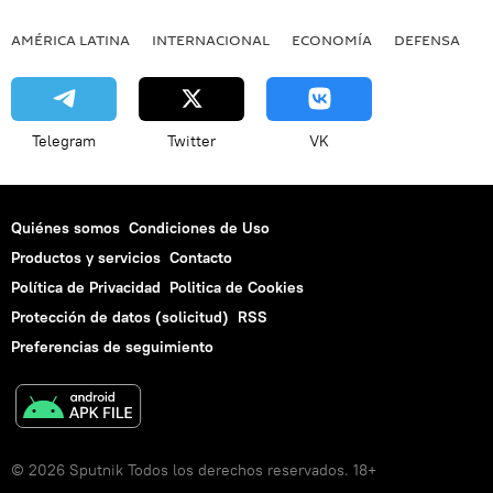
AMÉRICA LATINA
INTERNACIONAL
ECONOMÍA
DEFENSA
M
Telegram
Twitter
VK
Quiénes somos
Condiciones de Uso
Productos y servicios
Contacto
Política de Privacidad
Politica de Cookies
Protección de datos (solicitud)
RSS
Preferencias de seguimiento
© 2026 Sputnik Todos los derechos reservados. 18+