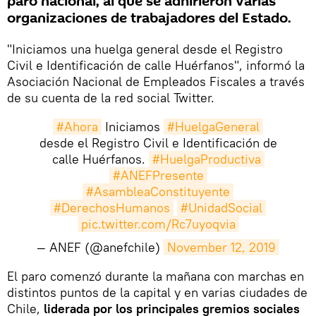
paro nacional, al que se adhirieron varias
organizaciones de trabajadores del Estado.
"Iniciamos una huelga general desde el Registro
Civil e Identificación de calle Huérfanos", informó la
Asociación Nacional de Empleados Fiscales a través
de su cuenta de la red social Twitter.
#Ahora
Iniciamos
#HuelgaGeneral
desde el Registro Civil e Identificación de
calle Huérfanos.
#HuelgaProductiva
#ANEFPresente
#AsambleaConstituyente
#DerechosHumanos
#UnidadSocial
pic.twitter.com/Rc7uyoqvia
— ANEF (@anefchile)
November 12, 2019
​El paro comenzó durante la mañana con marchas en
distintos puntos de la capital y en varias ciudades de
Chile,
liderada por los principales gremios sociales