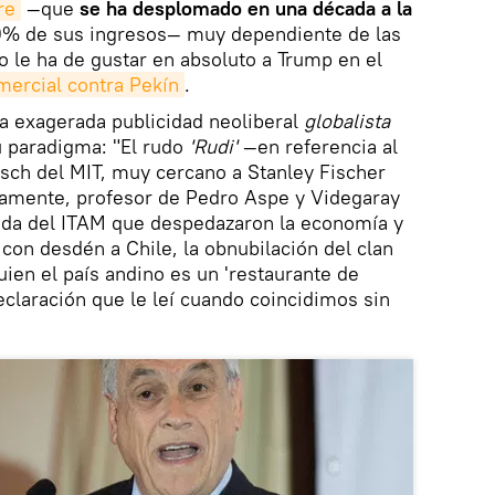
re
—que
se ha desplomado en una década a la
20% de sus ingresos— muy dependiente de las
o le ha de gustar en absoluto a Trump en el
mercial contra Pekín
.
a exagerada publicidad neoliberal
globalista
u paradigma: "El rudo
'Rudi'
—en referencia al
ch del MIT, muy cercano a Stanley Fischer
osamente, profesor de Pedro Aspe y Videgaray
nda del ITAM que despedazaron la economía y
 con desdén a Chile, la obnubilación del clan
uien el país andino es un 'restaurante de
eclaración que le leí cuando coincidimos sin