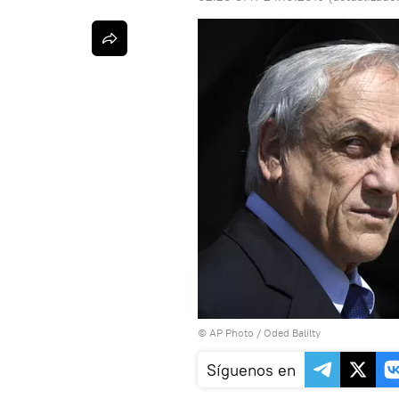
© AP Photo / Oded Balilty
Síguenos en