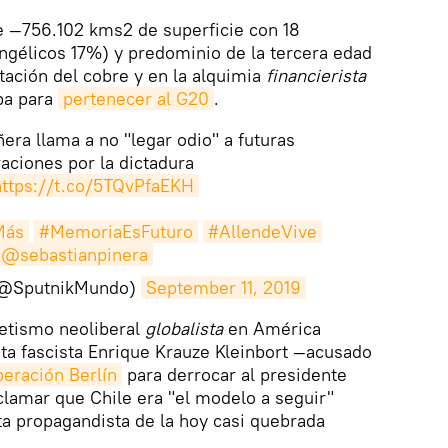
 —756.102 kms2 de superficie con 18
ngélicos 17%) y predominio de la tercera edad
ación del cobre y en la alquimia
financierista
aba para
pertenecer al G20
.
era llama a no "legar odio" a futuras
aciones por la dictadura
https://t.co/5TQvPfaEKH
Más
#MemoriaEsFuturo
#AllendeVive
@sebastianpinera
(@SputnikMundo)
September 11, 2019
hetismo neoliberal
globalista
en América
ta fascista Enrique Krauze Kleinbort —acusado
eración Berlín
para derrocar al presidente
lamar que Chile era "el modelo a seguir"
sta propagandista de la hoy casi quebrada