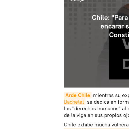
Descargar
Chile: "Para
encarar s
Consti
Arde Chile
mientras su ex
Bachelet
se dedica en form
los "derechos humanos" al 
de la viga en sus propios oj
Chile exhibe mucha vulner