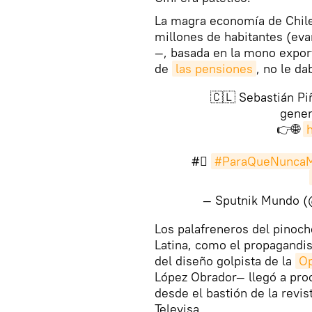
La magra economía de Chile
millones de habitantes (eva
—, basada en la mono export
de
las pensiones
, no le d
🇨🇱 Sebastián Piñ
gener
👉🌐
#⃣
#ParaQueNunca
— Sputnik Mundo 
​Los palafreneros del pinoc
Latina, como el propagandis
del diseño golpista de la
Op
López Obrador— llegó a proc
desde el bastión de la revi
Televisa.