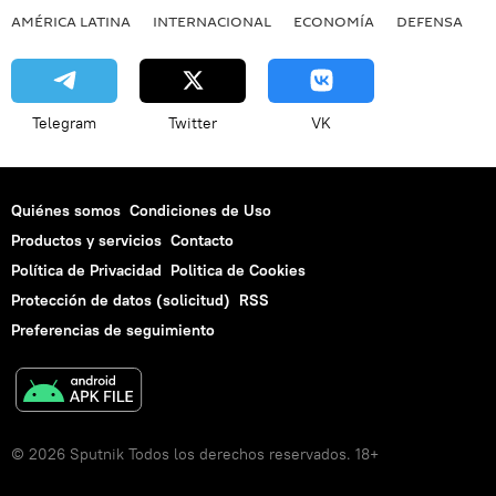
AMÉRICA LATINA
INTERNACIONAL
ECONOMÍA
DEFENSA
M
Telegram
Twitter
VK
Quiénes somos
Condiciones de Uso
Productos y servicios
Contacto
Política de Privacidad
Politica de Cookies
Protección de datos (solicitud)
RSS
Preferencias de seguimiento
© 2026 Sputnik Todos los derechos reservados. 18+