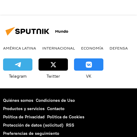
Mundo
AMÉRICA LATINA
INTERNACIONAL
ECONOMÍA
DEFENSA
M
Telegram
Twitter
VK
Quiénes somos
Condiciones de Uso
Productos y servicios
Contacto
Política de Privacidad
Politica de Cookies
Protección de datos (solicitud)
RSS
Preferencias de seguimiento