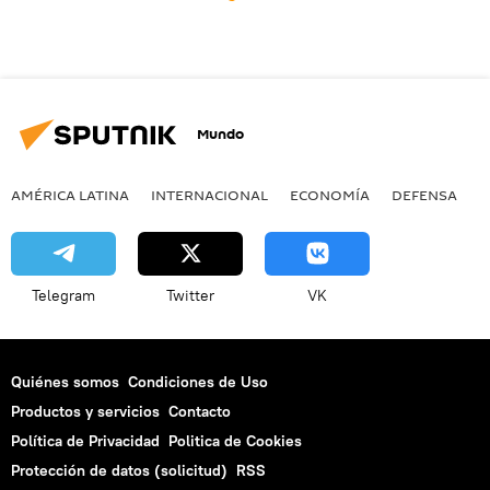
Mundo
AMÉRICA LATINA
INTERNACIONAL
ECONOMÍA
DEFENSA
M
Telegram
Twitter
VK
Quiénes somos
Condiciones de Uso
Productos y servicios
Contacto
Política de Privacidad
Politica de Cookies
Protección de datos (solicitud)
RSS