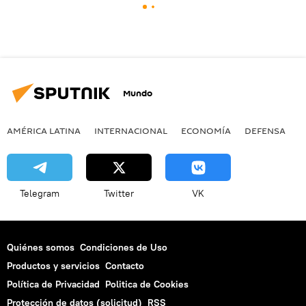
Mundo
AMÉRICA LATINA
INTERNACIONAL
ECONOMÍA
DEFENSA
M
Telegram
Twitter
VK
Quiénes somos
Condiciones de Uso
Productos y servicios
Contacto
Política de Privacidad
Politica de Cookies
Protección de datos (solicitud)
RSS