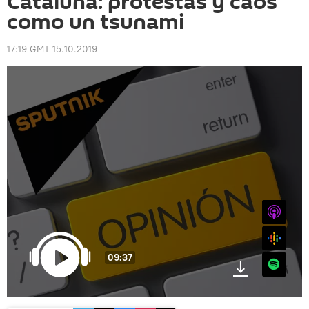
Cataluña: protestas y caos
como un tsunami
17:19 GMT 15.10.2019
iTunes
Google
09:37
Spotify